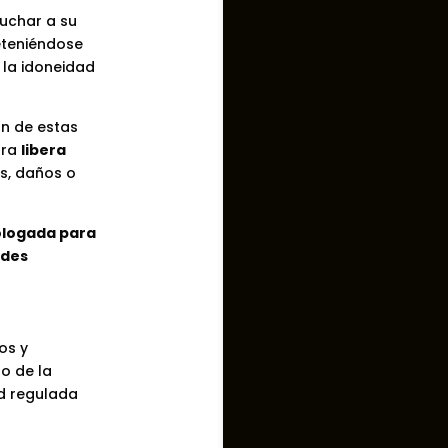
uchar a su
deteniéndose
 la idoneidad
ón de estas
ora
libera
s, daños o
ologada para
ades
os y
o de la
d regulada