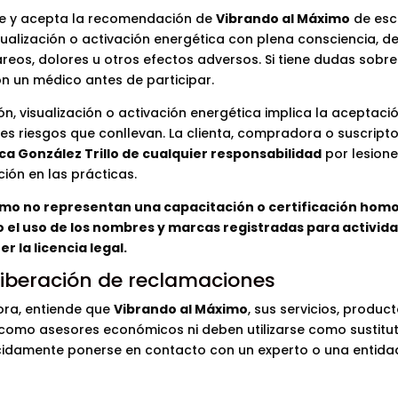
nde y acepta la recomendación de
Vibrando al Máximo
de esc
isualización o activación energética con plena consciencia, 
eos, dolores u otros efectos adversos. Si tiene dudas sobre
on un médico antes de participar.
ón, visualización o activación energética implica la aceptaci
les riesgos que conllevan. La clienta, compradora o suscript
a González Trillo de cualquier responsabilidad
por lesione
ión en las prácticas.
imo no representan una capacitación o certificación hom
do el uso de los nombres y marcas registradas para activid
r la licencia legal.
liberación de reclamaciones
ora, entiende que
Vibrando al Máximo
, sus servicios, product
omo asesores económicos ni deben utilizarse como sustitut
cidamente ponerse en contacto con un experto o una entida