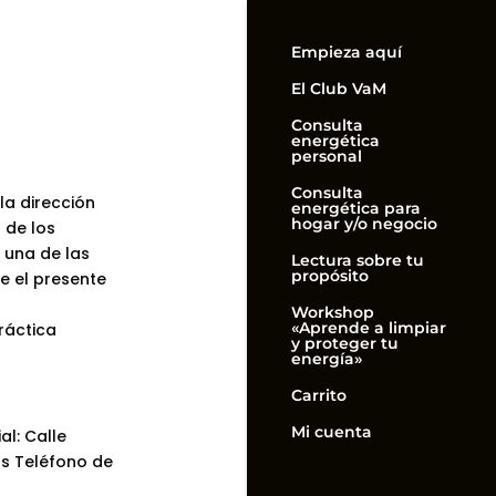
Empieza aquí
El Club VaM
Consulta
energética
personal
Consulta
la dirección
energética para
hogar y/o negocio
 de los
a una de las
Lectura sobre tu
propósito
te el presente
Workshop
«Aprende a limpiar
práctica
y proteger tu
energía»
Carrito
Mi cuenta
al: Calle
64s Teléfono de