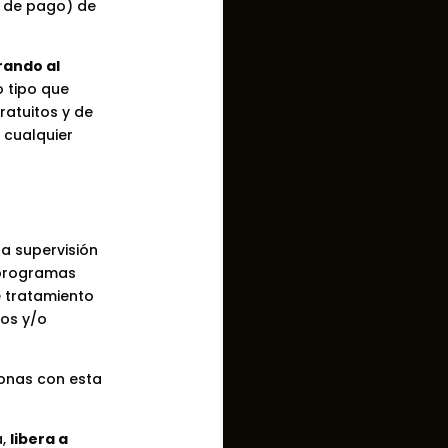
y de pago) de
brando al
o tipo que
ratuitos y de
 cualquier
la supervisión
 programas
 tratamiento
tos y/o
sonas con esta
a,
libera a