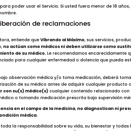
ara poder usar el Servicio. Si usted fuera menor de 18 años,
 nombre.
liberación de reclamaciones
ptora, entiende que
Vibrando al Máximo
, sus servicios, produ
o,
no actúan como médicos ni deben utilizarse como sustitu
miento de su médico.
Le recomendamos encarecidamente q
enciado para cualquier enfermedad o dolencia que pueda es
á bajo observación médica y/o toma medicación, deberá toma
utorización de su médico antes de adquirir cualquier producto 
 con su(s) médico(s)
cualquier contenido relacionado con l
médico o tomando medicación prescrita bajo supervisión mé
cencia en el campo de la medicina
,
no diagnostican ni pres
condición médica
.
toda la responsabilidad sobre su vida, su bienestar y todas 