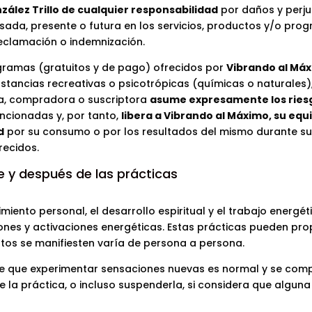
zález Trillo de cualquier responsabilidad
por daños y perju
asada, presente o futura en los servicios, productos y/o pro
 reclamación o indemnización.
gramas (gratuitos y de pago) ofrecidos por
Vibrando al Má
tancias recreativas o psicotrópicas (químicas o naturales),
nta, compradora o suscriptora
asume expresamente los ries
ncionadas y, por tanto,
libera a Vibrando al Máximo, su equ
d
por su consumo o por los resultados del mismo durante su
recidos.
e y después de las prácticas
miento personal, el desarrollo espiritual y el trabajo energéti
nes y activaciones energéticas. Estas prácticas pueden prop
tos se manifiesten varía de persona a persona.
nde que experimentar sensaciones nuevas es normal y se co
e la práctica, o incluso suspenderla, si considera que alguna