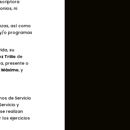
scriptora
nios, ni
nzas, así como
s y/o programas
ida, su
 Trillo
de
a, presente o
l Máximo
, y
nos de Servicio
ervicio y
se realizan
 los ejercicios