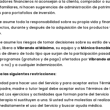
dores financieros ni aconsejan a la clienta, comprador o su
amiliares, ni hacen sugerencias de administración de patrimo
 para portafolios de inversión.
e asume toda la responsabilidad sobre su propia vida y fina
ectos, durante y después de la adquisición de los producto
o
.
e asume los riesgos de tomar decisiones sobre su estilo de v
, libera a
Vibrando al Máximo
, su equipo y a
Mónica González
de dinero de todo tipo que surjan de la participación pasad
/o programas (gratuitos y de pago) ofertados por
Vibrando a
 o no) y a cualquier indemnización.
a las siguientes restricciones:
dad para hacer uso del Servicio y para aceptar estos Térmi
 padre, madre o tutor legal debe aceptar estos Términos de S
d. Los ejercicios y actividades que forman parte del Servicio 
erapia ni sustituyen a una. Si usted sufre molestias al realizar
nmediatamente el uso del Servicio y buscar ayuda médica.