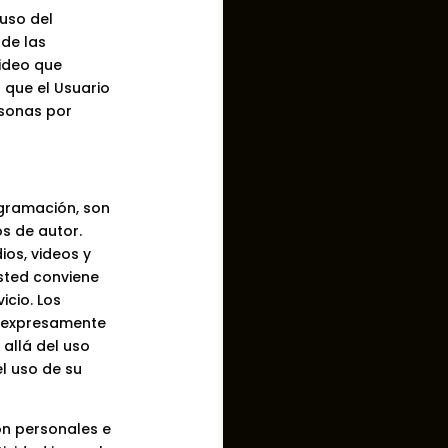
uso del
 de las
video que
 que el Usuario
rsonas por
ogramación, son
s de autor.
ios, videos y
Usted conviene
icio. Los
a expresamente
allá del uso
l uso de su
on personales e