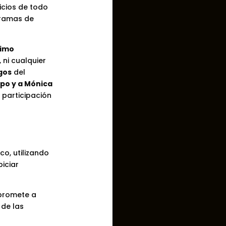
icios de todo
gramas de
ximo
 ni cualquier
gos
del
ipo y a Mónica
 participación
co, utilizando
iciar
mpromete a
 de las