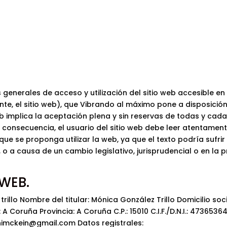
 generales de acceso y utilización del sitio web accesible en 
e, el sitio web), que Vibrando al máximo pone a disposición
 web implica la aceptación plena y sin reservas de todas y cad
En consecuencia, el usuario del sitio web debe leer atentamen
ue se proponga utilizar la web, ya que el texto podría sufrir
, o a causa de un cambio legislativo, jurisprudencial o en la 
 WEB.
illo Nombre del titular: Mónica González Trillo Domicilio soci
A Coruña Provincia: A Coruña C.P.: 15010 C.I.F./D.N.I.: 473653
nimckein@gmail.com Datos registrales: