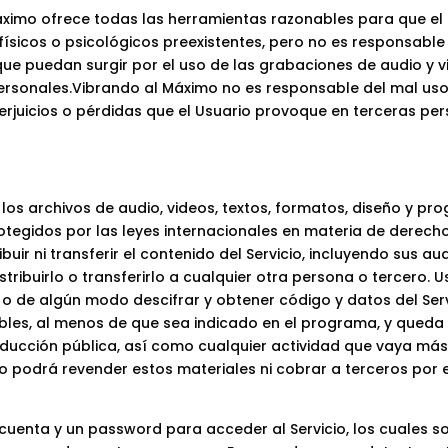
áximo ofrece todas las herramientas razonables para que el 
físicos o psicológicos preexistentes, pero no es responsable
que puedan surgir por el uso de las grabaciones de audio y 
personales.Vibrando al Máximo no es responsable del mal uso
 perjuicios o pérdidas que el Usuario provoque en terceras pe
 los archivos de audio, videos, textos, formatos, diseño y pr
tegidos por las leyes internacionales en materia de derecho
buir ni transferir el contenido del Servicio, incluyendo sus aud
istribuirlo o transferirlo a cualquier otra persona o tercero. 
, o de algún modo descifrar y obtener código y datos del Serv
bles, al menos de que sea indicado en el programa, y qued
oducción pública, así como cualquier actividad que vaya más 
o podrá revender estos materiales ni cobrar a terceros por e
 cuenta y un password para acceder al Servicio, los cuales s