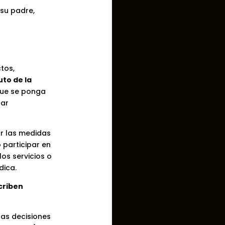
 su padre,
ctos,
to de la
ue se ponga
tar
r las medidas
o participar en
os servicios o
dica.
criben
las decisiones