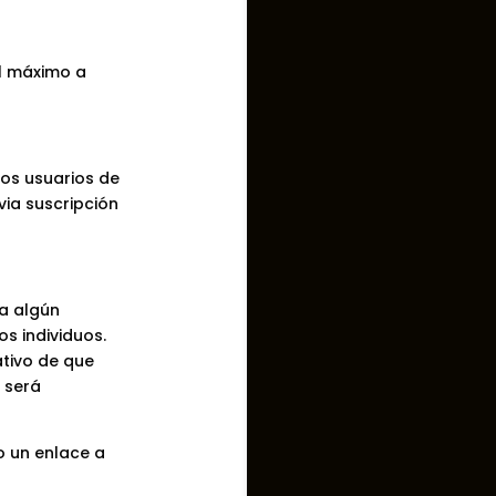
al máximo a
los usuarios de
via suscripción
ra algún
s individuos.
ativo de que
 será
o un enlace a