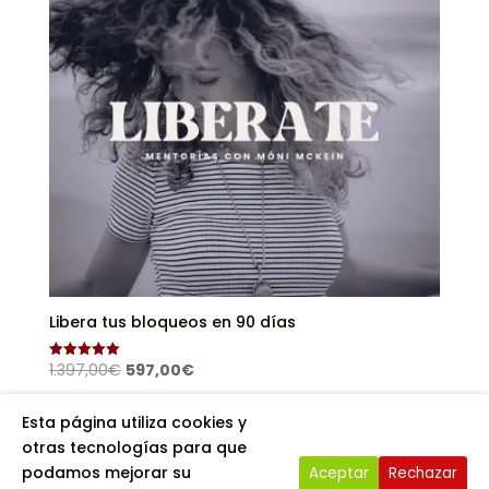
Libera tus bloqueos en 90 días
El
El
1.397,00
€
597,00
€
Valorado
con
precio
precio
5.00
de 5
original
actual
Esta página utiliza cookies y
era:
es:
otras tecnologías para que
1.397,00€.
597,00€.
podamos mejorar su
Aceptar
Rechazar
Copyright Vibrandoalmáximo. Sitio Web creado por