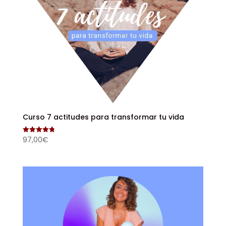
Curso 7 actitudes para transformar tu vida
97,00
€
Valorado
con
4.82
de 5