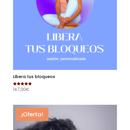
Libera tus bloqueos
147,00
€
Valorado
con
4.98
de 5
¡Oferta!