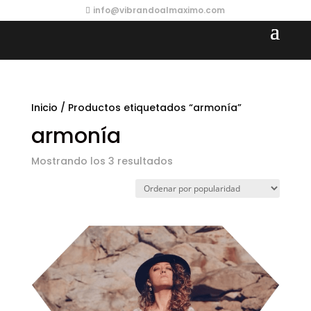
info@vibrandoalmaximo.com
Inicio
/ Productos etiquetados “armonía”
armonía
Ordenado
Mostrando los 3 resultados
por
popularidad