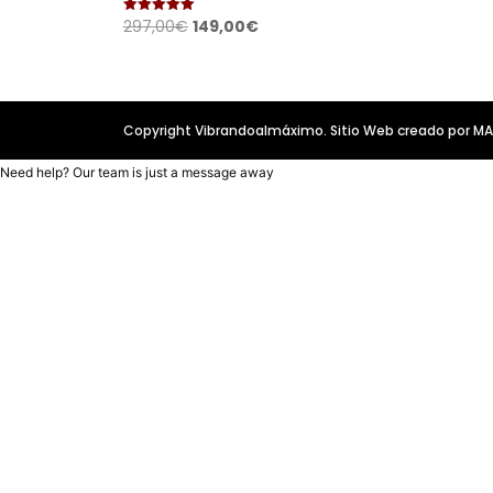
El
El
297,00
€
149,00
€
Valorado
con
precio
precio
5.00
de 5
original
actual
era:
es:
297,00€.
149,00€.
Copyright Vibrandoalmáximo. Sitio Web creado por 
Need help? Our team is just a message away