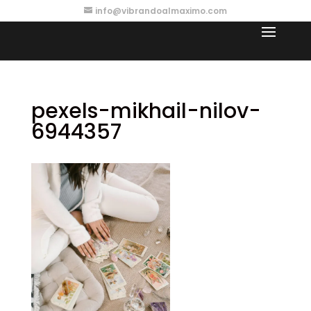
info@vibrandoalmaximo.com
pexels-mikhail-nilov-
6944357