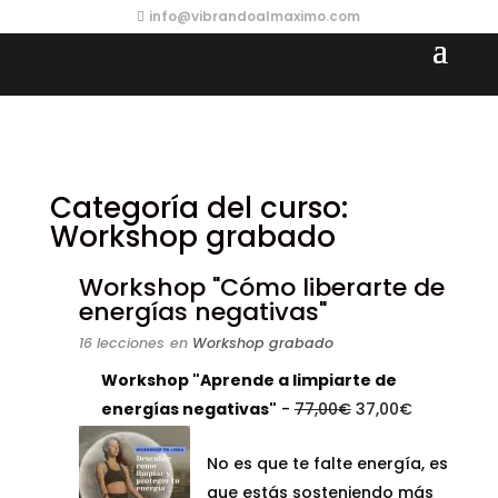
info@vibrandoalmaximo.com
Categoría del curso:
Workshop grabado
Workshop "Cómo liberarte de
energías negativas"
16 lecciones
en
Workshop grabado
Workshop "Aprende a limpiarte de
El
El
energías negativas"
-
77,00
€
37,00
€
precio
precio
No es que te falte energía, es
original
actual
que estás sosteniendo más
era:
es: