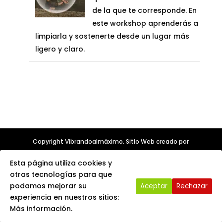
de la que te corresponde. En
77,00€.
37,00€.
este workshop aprenderás a
limpiarla y sostenerte desde un lugar más
ligero y claro.
Copyright Vibrandoalmáximo. Sitio Web creado por
MADERADECAFE
Esta página utiliza cookies y
Need help? Our team is just a message away
otras tecnologías para que
podamos mejorar su
Aceptar
Rechazar
experiencia en nuestros sitios:
Más información.