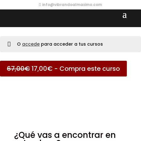
info@vibrandoalmaximo.com
O
accede
para acceder a tus cursos
El
El
67,00
€
17,00
€
- Compra este curso
precio
precio
original
actual
era:
es:
67,00€.
17,00€.
¿Qué vas a encontrar en