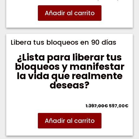
precio
prec
original
actu
Añadir al carrito
era:
es:
297,00€.
149,
Libera tus bloqueos en 90 días
¿Lista para liberar tus
bloqueos y manifestar
la vida que realmente
deseas?
El
El
1.397,00
€
597,00
€
precio
prec
original
actu
Añadir al carrito
era:
es:
1.397,00€.
597,