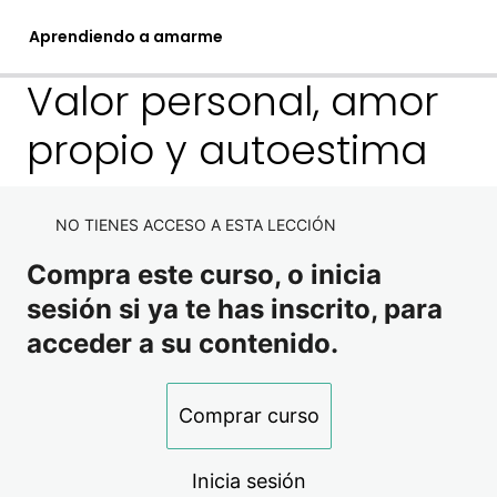
Aprendiendo a amarme
Valor personal, amor
propio y autoestima
1. Sanando la raíz
Valor personal, amor propio y autoestima
NO TIENES ACCESO A ESTA LECCIÓN
¿Por qué pienso lo que pienso de mí?
Compra este curso, o inicia
sesión si ya te has inscrito, para
Sanando desde el vientre materno
2. Sanando mi niña interior
acceder a su contenido.
3 lecciones
3. Claves para amarme
Sanando el pasado
Comprar curso
Niña interior
8 lecciones
4. Bonus
Practicas de amor propio
Inicia sesión
Meditación niña interior