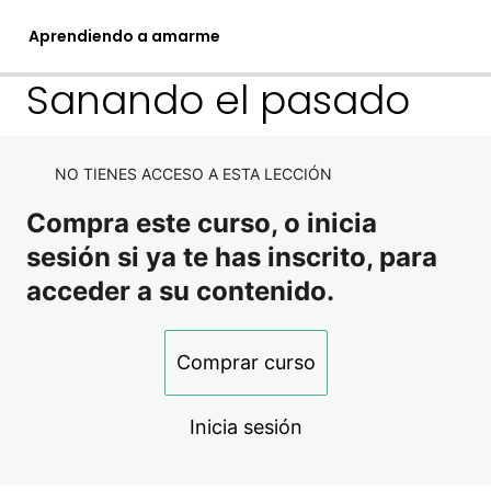
Aprendiendo a amarme
Sanando el pasado
1. Sanando la raíz
NO TIENES ACCESO A ESTA LECCIÓN
3 lecciones
2. Sanando mi niña interior
Valor personal, amor propio y autoestima
Compra este curso, o inicia
sesión si ya te has inscrito, para
¿Por qué pienso lo que pienso de mí?
Sanando el pasado
acceder a su contenido.
Sanando desde el vientre materno
Niña interior
Comprar curso
Meditación niña interior
3. Claves para amarme
Inicia sesión
8 lecciones
4. Bonus
Practicas de amor propio