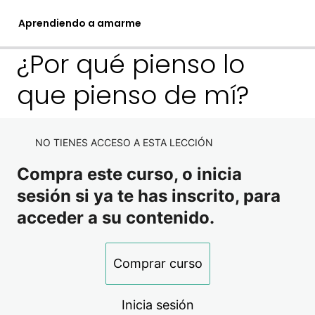
Aprendiendo a amarme
¿Por qué pienso lo
que pienso de mí?
1. Sanando la raíz
Valor personal, amor propio y autoestima
NO TIENES ACCESO A ESTA LECCIÓN
¿Por qué pienso lo que pienso de mí?
Compra este curso, o inicia
sesión si ya te has inscrito, para
Sanando desde el vientre materno
2. Sanando mi niña interior
acceder a su contenido.
3 lecciones
3. Claves para amarme
Sanando el pasado
Comprar curso
Niña interior
8 lecciones
4. Bonus
Practicas de amor propio
Inicia sesión
Meditación niña interior