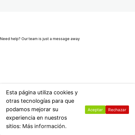
Reconoce tus emociones
1 lección
Afirmaciones
Lista de cosas que suben tu vibra.
Perdona y perdónate
Need help? Our team is just a message away
Ant
Sig
Aprende a decir NO
eri
uie
or
nte
Date el reconocimiento
Aprende a recibir
Date permiso
Esta página utiliza cookies y
otras tecnologías para que
podamos mejorar su
Aceptar
Rechazar
experiencia en nuestros
sitios:
Más información.