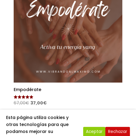
Empodérate
El
El
67,00
€
37,00
€
Valorado
con
precio
precio
5.00
de 5
original
actual
Esta página utiliza cookies y
era:
es:
otras tecnologías para que
67,00€.
37,00€.
podamos mejorar su
Aceptar
Rechazar
Copyright Vibrandoalmáximo. Sitio Web creado por