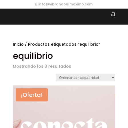
info@vibrandoalmaximo.com
Inicio
/ Productos etiquetados “equilibrio”
equilibrio
Ordenado
Mostrando los 3 resultados
por
popularidad
¡Oferta!