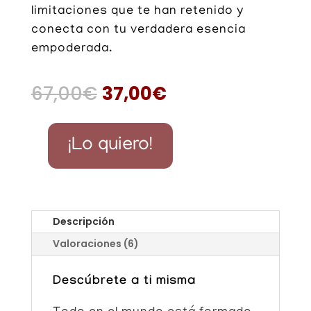
limitaciones que te han retenido y
conecta con tu verdadera esencia
empoderada.
El
El
67,00
€
37,00
€
precio
precio
original
actual
era:
es:
¡Lo quiero!
67,00€.
37,00€.
Empodérate
cantidad
Descripción
Valoraciones (6)
Descúbrete a ti misma