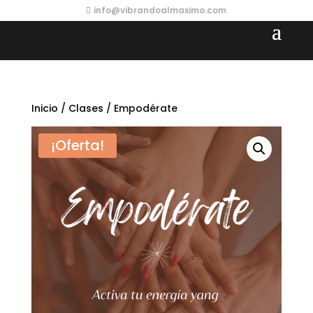
info@vibrandoalmaximo.com
Inicio
/
Clases
/ Empodérate
¡Oferta!