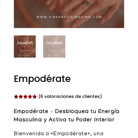
Empodérate
(
6
valoraciones de clientes)
Valorado
con
5.00
de
Empodérate – Desbloquea tu Energía
5 en base
a
Masculina y Activa tu Poder Interior
valoracione
s de
clientes
Bienvenida a «Empodérate», una