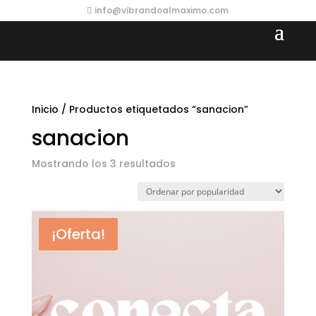
info@vibrandoalmaximo.com
Inicio
/ Productos etiquetados “sanacion”
sanacion
Ordenado
Mostrando los 3 resultados
por
popularidad
¡Oferta!