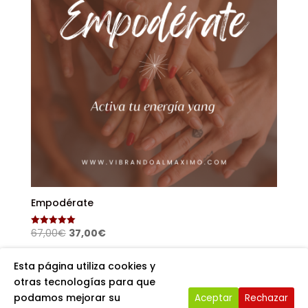
Empodérate
El
El
67,00
€
37,00
€
Valorado
con
precio
precio
5.00
de 5
original
actual
Esta página utiliza cookies y
era:
es:
otras tecnologías para que
67,00€.
37,00€.
podamos mejorar su
Aceptar
Rechazar
Copyright Vibrandoalmáximo. Sitio Web creado por