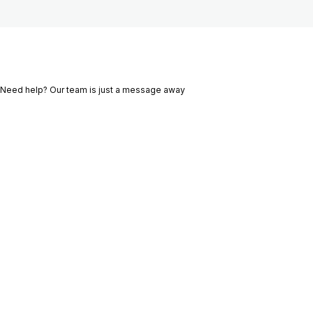
Cuida cuerpo y mente
Actitud 7
1 lección
Need help? Our team is just a message away
Ant
Sig
eri
uie
or
nte