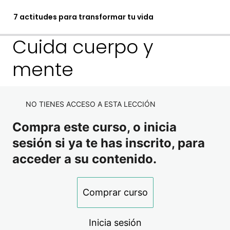
7 actitudes para transformar tu vida
Cuida cuerpo y
mente
Actitud 1
1 lección
Actitud 2
NO TIENES ACCESO A ESTA LECCIÓN
1 lección
Compra este curso, o inicia
Actitud 3
sesión si ya te has inscrito, para
1 lección
acceder a su contenido.
Actitud 4
1 lección
Comprar curso
Actitud 5
1 lección
Inicia sesión
Actitud 6