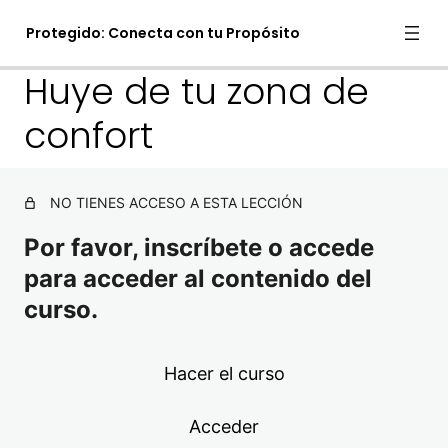
Protegido: Conecta con tu Propósito
Huye de tu zona de
confort
.Conecta con tu propósito
1 lección
1. Ser
NO TIENES ACCESO A ESTA LECCIÓN
6 lecciones
Por favor, inscríbete o accede
2. Hacer
para acceder al contenido del
curso.
Huye de tu zona de confort
Empieza pequeño
Hacer el curso
3. Conectar
Acceder
2 lecciones