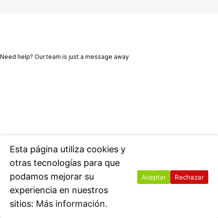
Bonus
1 lección
Need help? Our team is just a message away
Ant
Sig
eri
uie
or
nte
Esta página utiliza cookies y
otras tecnologías para que
podamos mejorar su
Aceptar
Rechazar
experiencia en nuestros
sitios:
Más información.