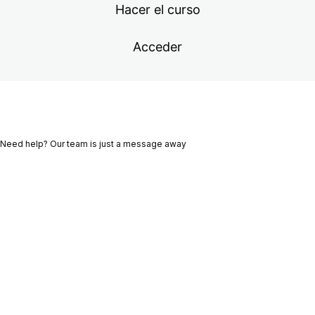
Hacer el curso
Acceder
Need help? Our team is just a message away
Ant
Sig
eri
uie
or
nte