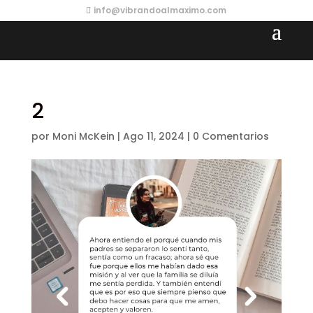
info@vibrandoalmaximo.com
2
por
Moni McKein
|
Ago 11, 2024
|
0 Comentarios