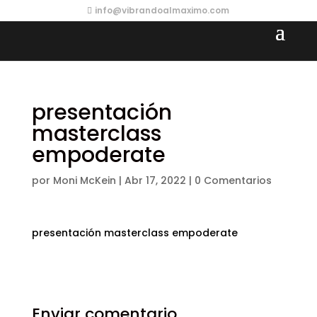
info@vibrandoalmaximo.com
presentación
masterclass
empoderate
por
Moni McKein
|
Abr 17, 2022
|
0 Comentarios
presentación masterclass empoderate
Enviar comentario