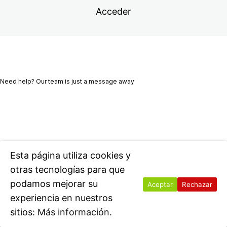
5. Aplicación del método en la vida
Acceder
¿Cómo aplico el método en la vida diaria?
6. Equilibrando los elementos
1 lección
7. Respiración los elementos
Need help? Our team is just a message away
Ant
Sig
eri
uie
1 lección
or
nte
Esta página utiliza cookies y
otras tecnologías para que
podamos mejorar su
Aceptar
Rechazar
experiencia en nuestros
sitios:
Más información.