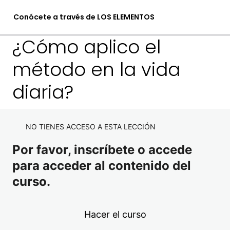
Conócete a través de LOS ELEMENTOS
¿Cómo aplico el
método en la vida
1. Conócete a través de los
elementos
diaria?
1 lección
2. El autoconocimiento
NO TIENES ACCESO A ESTA LECCIÓN
2 lecciones
3. Introducción al método LOS
Por favor, inscríbete o accede
ELEMENTOS
para acceder al contenido del
curso.
7 lecciones
4. Los elementos en el
comportamiento
Hacer el curso
5 lecciones