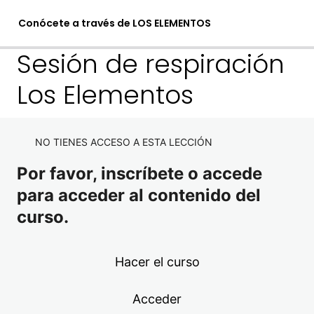
Conócete a través de LOS ELEMENTOS
Sesión de respiración
Los Elementos
1. Conócete a través de los
elementos
NO TIENES ACCESO A ESTA LECCIÓN
1 lección
2. El autoconocimiento
Por favor, inscríbete o accede
2 lecciones
para acceder al contenido del
3. Introducción al método LOS
curso.
ELEMENTOS
7 lecciones
4. Los elementos en el
Hacer el curso
comportamiento
Acceder
5 lecciones