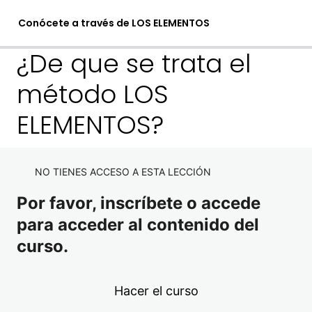
Conócete a través de LOS ELEMENTOS
¿De que se trata el
método LOS
1. Conócete a través de los
elementos
ELEMENTOS?
1 lección
2. El autoconocimiento
Bienvenida y presentación
NO TIENES ACCESO A ESTA LECCIÓN
2 lecciones
3. Introducción al método LOS
¿Qué es autoconocerse?
Por favor, inscríbete o accede
ELEMENTOS
para acceder al contenido del
Importancia de autoconocerse y como influye es mi vida
curso.
¿De que se trata el método LOS ELEMENTOS?
¿Por qué los elementos?
Hacer el curso