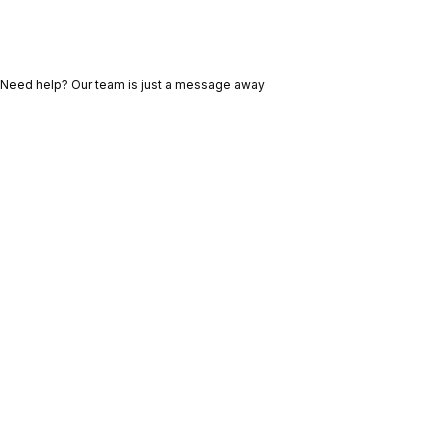
Need help? Our team is just a message away
Ant
Sig
eri
uie
or
nte