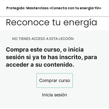
Protegido: Masterclass «Conecta con tu energía Yin»
Reconoce tu energía
Parte 1
NO TIENES ACCESO A ESTA LECCIÓN
Reconoce tu energía
Compra este curso, o inicia
Parte 2 – Práctica
sesión si ya te has inscrito, para
acceder a su contenido.
1 lección
Práctica de autosanación
Comprar curso
Inicia sesión