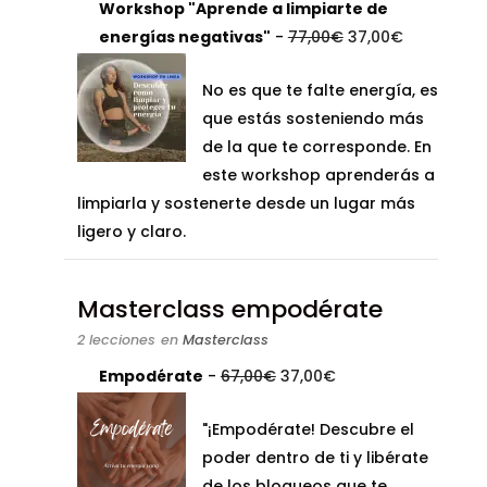
Workshop "Aprende a limpiarte de
El
El
energías negativas"
-
77,00
€
37,00
€
precio
precio
No es que te falte energía, es
original
actual
que estás sosteniendo más
era:
es:
de la que te corresponde. En
77,00€.
37,00€.
este workshop aprenderás a
limpiarla y sostenerte desde un lugar más
ligero y claro.
Masterclass empodérate
2 lecciones
en
Masterclass
El
El
Empodérate
-
67,00
€
37,00
€
precio
precio
"¡Empodérate! Descubre el
original
actual
poder dentro de ti y libérate
era:
es:
de los bloqueos que te