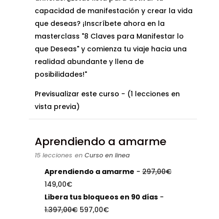
capacidad de manifestación y crear la vida
que deseas? ¡Inscríbete ahora en la
masterclass "8 Claves para Manifestar lo
que Deseas" y comienza tu viaje hacia una
realidad abundante y llena de
posibilidades!"
Previsualizar este curso
- (1 lecciones en
vista previa)
Aprendiendo a amarme
15 lecciones
en
Curso en linea
El
Aprendiendo a amarme
-
297,00
€
El
precio
149,00
€
precio
original
Libera tus bloqueos en 90 días
-
actual
El
El
era:
1.397,00
€
597,00
€