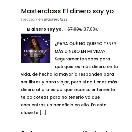
Masterclass El dinero soy yo
1 lección
en
Masterclass
El
El
El dinero soy yo.
-
67,00
€
37,00
€
precio
precio
¿PARA QUÉ NO QUIERO TENER
original
actual
MÁS DINERO EN MI VIDA?
era:
es:
Seguramente sabes para
67,00€.
37,00€.
qué quieres más dinero en tu
vida, de hecho la mayoría responden para
ser libres y para viajar, pero si no tienes más
dinero ahora es porque inconscientemente
te boicoteas para no tenerlo ya que
encuentras un beneficio en ello. En esta
clase te […]