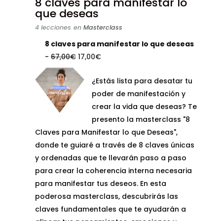
8 claves para manifestar lo
que deseas
4 lecciones
en
Masterclass
8 claves para manifestar lo que deseas
El
El
-
67,00
€
17,00
€
precio
precio
¿Estás lista para desatar tu
original
actual
poder de manifestación y
era:
es:
crear la vida que deseas? Te
67,00€.
17,00€.
presento la masterclass "8
Claves para Manifestar lo que Deseas",
donde te guiaré a través de 8 claves únicas
y ordenadas que te llevarán paso a paso
para crear la coherencia interna necesaria
para manifestar tus deseos. En esta
poderosa masterclass, descubrirás las
claves fundamentales que te ayudarán a