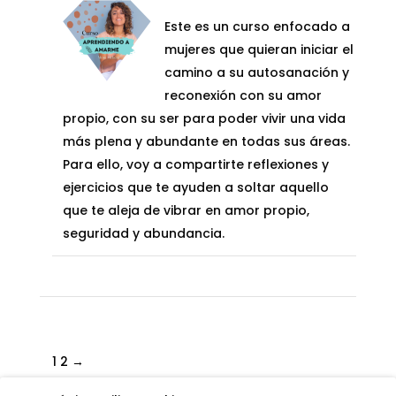
es:
precio
precio
297,00€.
Este es un curso enfocado a
149,00€.
original
actual
mujeres que quieran iniciar el
era:
es:
camino a su autosanación y
1.397,00€.
597,00€.
reconexión con su amor
propio, con su ser para poder vivir una vida
más plena y abundante en todas sus áreas.
Para ello, voy a compartirte reflexiones y
ejercicios que te ayuden a soltar aquello
que te aleja de vibrar en amor propio,
seguridad y abundancia.
1
2
→