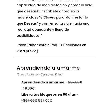
capacidad de manifestación y crear la vida
que deseas? ¡Inscríbete ahora en la
masterclass "8 Claves para Manifestar lo
que Deseas" y comienza tu viaje hacia una
realidad abundante y llena de
posibilidades!"
Previsualizar este curso
- (1 lecciones en
vista previa)
Aprendiendo a amarme
15 lecciones
en
Curso en linea
El
Aprendiendo a amarme
-
297,00
€
El
precio
149,00
€
precio
original
Libera tus bloqueos en 90 días
-
actual
El
El
era:
1.397,00
€
597,00
€