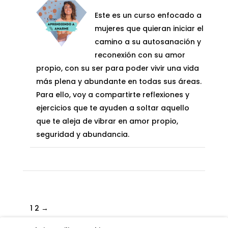
es:
precio
precio
297,00€.
Este es un curso enfocado a
149,00€.
original
actual
mujeres que quieran iniciar el
era:
es:
camino a su autosanación y
1.397,00€.
597,00€.
reconexión con su amor
propio, con su ser para poder vivir una vida
más plena y abundante en todas sus áreas.
Para ello, voy a compartirte reflexiones y
ejercicios que te ayuden a soltar aquello
que te aleja de vibrar en amor propio,
seguridad y abundancia.
1
2
→