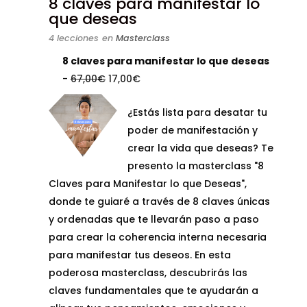
8 claves para manifestar lo
que deseas
4 lecciones
en
Masterclass
8 claves para manifestar lo que deseas
El
El
-
67,00
€
17,00
€
precio
precio
¿Estás lista para desatar tu
original
actual
poder de manifestación y
era:
es:
crear la vida que deseas? Te
67,00€.
17,00€.
presento la masterclass "8
Claves para Manifestar lo que Deseas",
donde te guiaré a través de 8 claves únicas
y ordenadas que te llevarán paso a paso
para crear la coherencia interna necesaria
para manifestar tus deseos. En esta
poderosa masterclass, descubrirás las
claves fundamentales que te ayudarán a