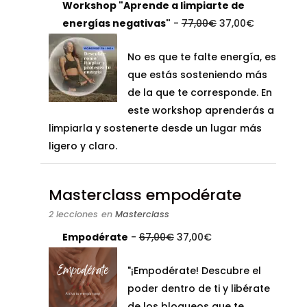
Workshop "Aprende a limpiarte de
El
El
energías negativas"
-
77,00
€
37,00
€
precio
precio
No es que te falte energía, es
original
actual
que estás sosteniendo más
era:
es:
de la que te corresponde. En
77,00€.
37,00€.
este workshop aprenderás a
limpiarla y sostenerte desde un lugar más
ligero y claro.
Masterclass empodérate
2 lecciones
en
Masterclass
El
El
Empodérate
-
67,00
€
37,00
€
precio
precio
"¡Empodérate! Descubre el
original
actual
poder dentro de ti y libérate
era:
es:
de los bloqueos que te