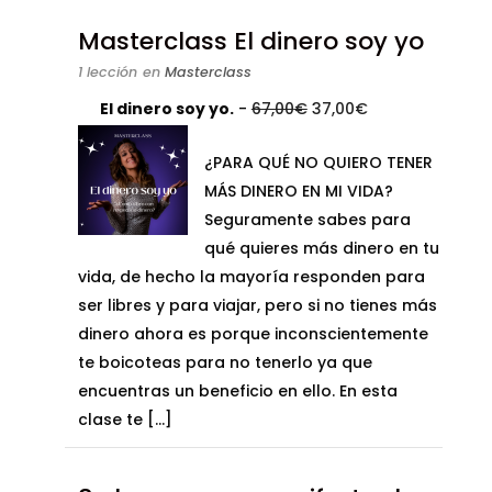
Masterclass El dinero soy yo
1 lección
en
Masterclass
El
El
El dinero soy yo.
-
67,00
€
37,00
€
precio
precio
¿PARA QUÉ NO QUIERO TENER
original
actual
MÁS DINERO EN MI VIDA?
era:
es:
Seguramente sabes para
67,00€.
37,00€.
qué quieres más dinero en tu
vida, de hecho la mayoría responden para
ser libres y para viajar, pero si no tienes más
dinero ahora es porque inconscientemente
te boicoteas para no tenerlo ya que
encuentras un beneficio en ello. En esta
clase te […]